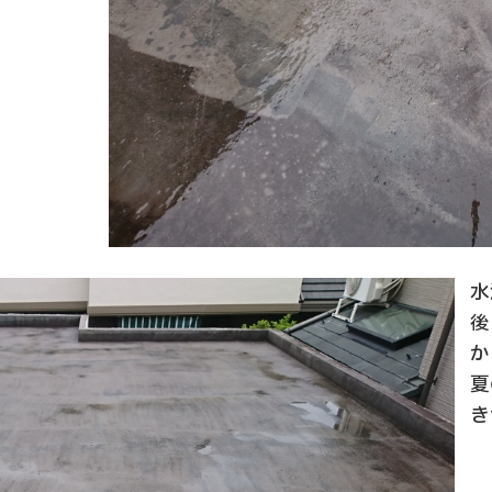
水
後
か
夏
き